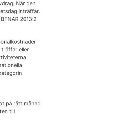
avdrag. När den
etsdag inträffar.
n (BFNAR 2013:2
sonalkostnader
träffar eller
ktiviteterna
nationella
 kategorin
tot på rätt månad
n till