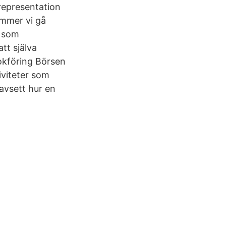
 representation
ommer vi gå
r som
tt själva
okföring Börsen
iviteter som
oavsett hur en