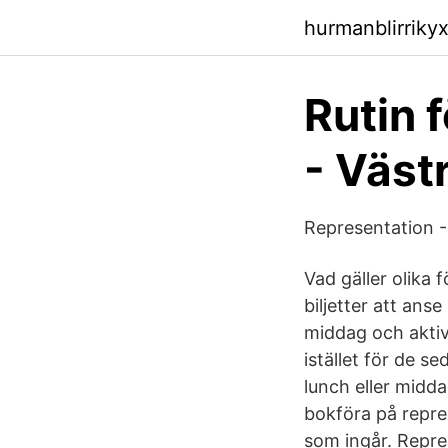
hurmanblirrikyx
Rutin 
- Väst
Representation -
Vad gäller olika
biljetter att ans
middag och aktiv
istället för de s
lunch eller midd
bokföra på repres
som ingår. Repre