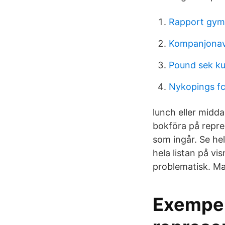
Rapport gym
Kompanjonavt
Pound sek ku
Nykopings fc
lunch eller midd
bokföra på repres
som ingår. Se hel
hela listan på v
problematisk. Ma
Exempel 