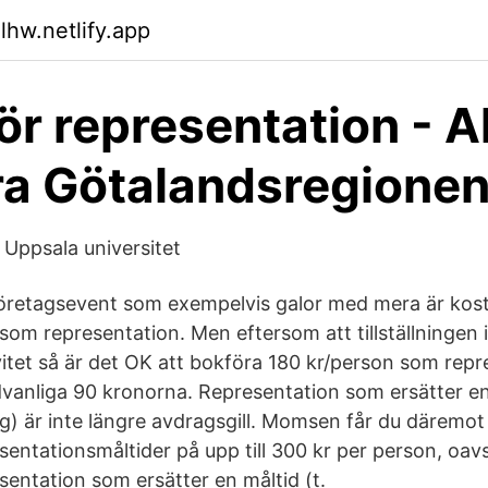
lhw.netlify.app
för representation - A
ra Götalandsregione
 Uppsala universitet
 företagsevent som exempelvis galor med mera är kos
e som representation. Men eftersom att tillställningen
itet så är det OK att bokföra 180 kr/person som repr
edvanliga 90 kronorna. Representation som ersätter en 
ag) är inte längre avdragsgill. Momsen får du däremot
entationsmåltider på upp till 300 kr per person, oavs
sentation som ersätter en måltid (t.