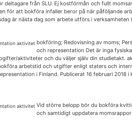
ör deltagare från SLU. Ej kostförmån och fullt moms
n för att bokföra infaller beror på när påföljande arb
sdag är nästa dag som arbete utförs i verksamhete
bokföring; Redovisning av moms; Per
och representation Det är inga fysiska 
ifter/aktiviteter och du väljer själv din studietakt. a
okföra arbetstid och utgifter enligt staters och inter
epresentation i Finland. Publicerat 16 februari 2018 i
Vid större belopp bör du bokföra kvit
och samtidigt uppdatera momsrapporte