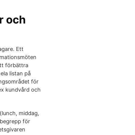
or och
agare. Ett
ormationsmöten
tt förbättra
ela listan på
ingsområdet för
 ex kundvård och
 (lunch, middag,
begrepp för
betsgivaren