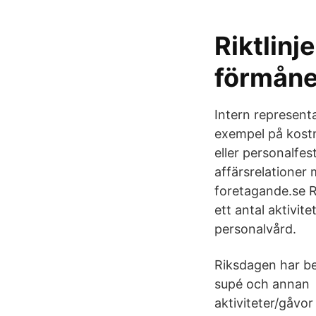
Riktlinj
förmåne
Intern representa
exempel på kostn
eller personalfest
affärsrelationer 
foretagande.se R
ett antal aktivit
personalvård.
Riksdagen har be
supé och annan 
aktiviteter/gåvor