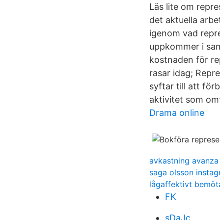
Läs lite om repre
det aktuella arbe
igenom vad repres
uppkommer i samb
kostnaden för r
rasar idag; Repr
syftar till att f
aktivitet som om
Drama online
avkastning avanza 
saga olsson insta
lågaffektivt bemöt
FK
sDaJc