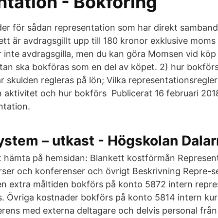
tation - Bokföring
er för sådan representation som har direkt samband 
ett är avdragsgillt upp till 180 kronor exklusive moms
r inte avdragsgilla, men du kan göra Momsen vid köp 
utan ska bokföras som en del av köpet. 2) hur bokför
 skulden regleras på lön; Vilka representationsregler 
 aktivitet och hur bokförs Publicerat 16 februari 201
ntation.
ystem – utkast - Högskolan Dala
tt hämta på hemsidan: Blankett kostförmån Represent
rser och konferenser och övrigt Beskrivning Repre-s
n extra måltiden bokförs på konto 5872 intern repres
. Övriga kostnader bokförs på konto 5814 intern kur
erens med externa deltagare och delvis personal från 