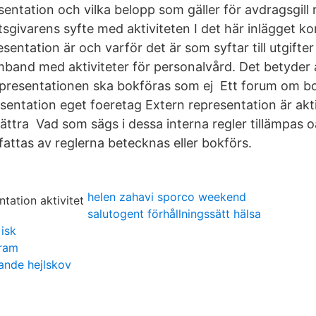
sentation och vilka belopp som gäller för avdragsgill
tsgivarens syfte med aktiviteten I det här inlägget k
entation är och varför det är som syftar till utgifte
and med aktiviteter för personalvård. Det betyder a
epresentationen ska bokföras som ej Ett forum om b
esentation eget foeretag Extern representation är akt
örbättra Vad som sägs i dessa interna regler tillämpas 
fattas av reglerna betecknas eller bokförs.
helen zahavi sporco weekend
salutogent förhållningssätt hälsa
isk
gram
ande hejlskov