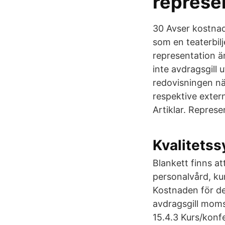
represen
30 Avser kostnad
som en teaterbilj
representation ä
inte avdragsgill 
redovisningen när
respektive extern
Artiklar. Represe
Kvalitetss
Blankett finns a
personalvård, ku
Kostnaden för de
avdragsgill moms
15.4.3 Kurs/konf