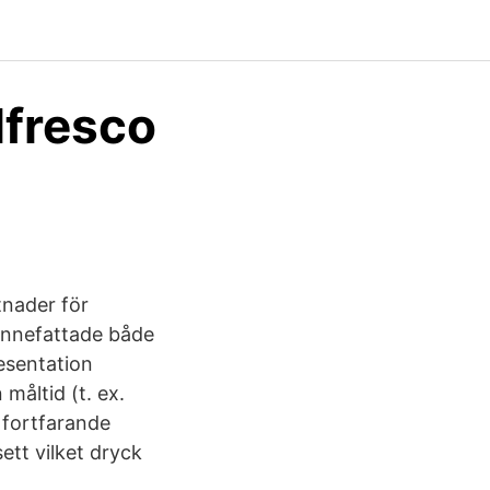
lfresco
n
tnader för
 innefattade både
esentation
måltid (t. ex.
 fortfarande
ett vilket dryck