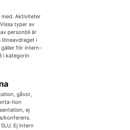
med. Aktiviteter
 Vissa typer av
av personbil är
s löneavdraget i
gäller för intern-
8 i kategorin
rna
ation, gåvor,
enta-tion
entation, ej
s/konferens.
SLU. Ej intern