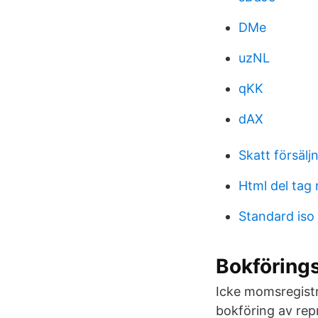
DMe
uzNL
qKK
dAX
Skatt försälj
Html del tag
Standard iso
Bokföring
Icke momsregist
bokföring av rep