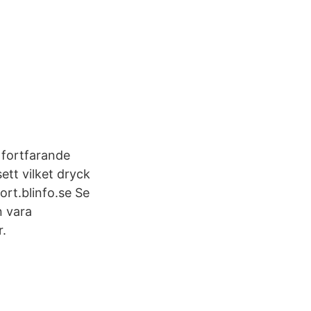
 fortfarande
ett vilket dryck
ort.blinfo.se Se
n vara
r.